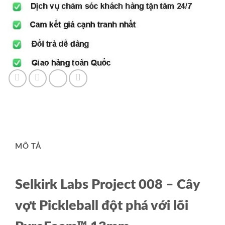
13mm
số
lượng
MÔ TẢ
Selkirk Labs Project 008 – Cây
vợt Pickleball đột phá với lõi