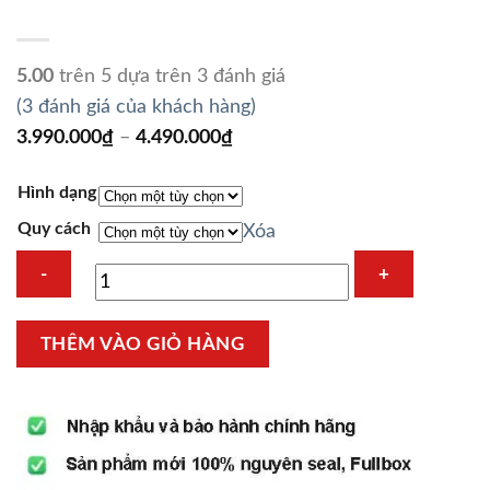
5.00
trên 5 dựa trên
3
đánh giá
(
3
đánh giá của khách hàng)
3.990.000
₫
–
4.490.000
₫
Hình dạng
Quy cách
Xóa
Vợt
THÊM VÀO GIỎ HÀNG
Pickleball
Selkirk
Labs
Project
008