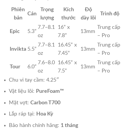
Phiên
Trọng
Kích
Độ
Cán
Trình độ
bản
lượng
thước
dày lõi
7.7–8.1
16” x
Trung cấp
Epic
5.3”
13mm
oz
7.8”
– Pro
7.7–8.1
16.45” x
Trung cấp
Invikta
5.5”
13mm
oz
7.45”
– Pro
7.6–8.0
16.45” x
Trung cấp
Tour
6.0”
13mm
oz
7.5”
– Pro
Chu vi tay cầm: 4.25″
Vật liệu lõi:
PureFoam™
Mặt vợt:
Carbon T700
Lắp ráp tại:
Hoa Kỳ
Bảo hành chính hãng:
1 tháng